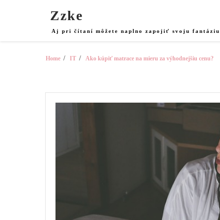
Skip
Zzke
to
content
Aj pri čítaní môžete naplno zapojiť svoju fantázi
Home
IT
Ako kúpiť matrace na mieru za výhodnejšiu cenu?