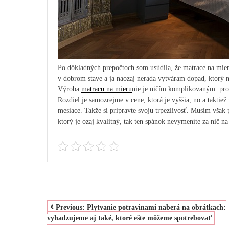
Po dôkladných prepočtoch som usúdila, že matrace na mieru
v dobrom stave a ja naozaj nerada vytváram dopad, ktorý n
Výroba
matracu na mieru
nie je ničím komplikovaným. pros
Rozdiel je samozrejme v cene, ktorá je vyššia, no a taktiež
mesiace. Takže si pripravte svoju trpezlivosť. Musím však 
ktorý je ozaj kvalitný, tak ten spánok nevymeníte za nič na
NAVIGACE
Previous:
Plytvanie potravinami naberá na obrátkach:
vyhadzujeme aj také, ktoré ešte môžeme spotrebovať
PRO