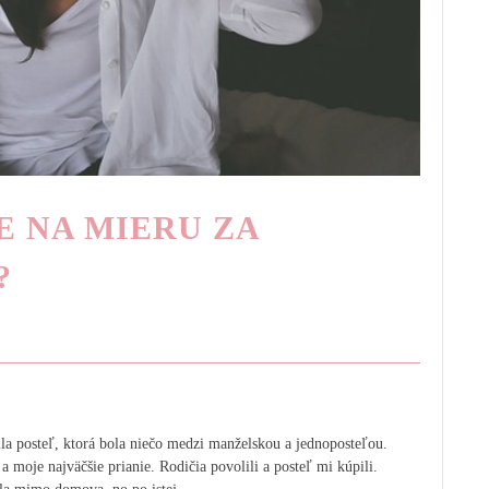
E NA MIERU ZA
?
ila posteľ, ktorá bola niečo medzi manželskou a jednoposteľou.
 moje najväčšie prianie. Rodičia povolili a posteľ mi kúpili.