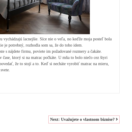
 vychádzajú lacnejšie. Síce nie o veľa, no keďže moja posteľ bola
ie je potrebný, rozhodla som sa, že do toho idem.
te s nájdete firmu, poviete im požadované rozmery a čakáte.
 v čase, ktorý si na matrac počkáte. U mňa to bolo niečo cez štyri
povedať, že to stojí a to. Keď si necháte vyrobiť matrac na mieru,
 svete.
Next:
Uvažujete o vlastnom biznise?