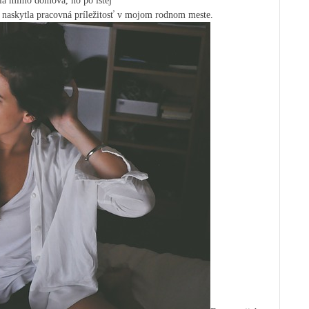
ala mimo domova, no po istej
 naskytla pracovná príležitosť v mojom rodnom meste.