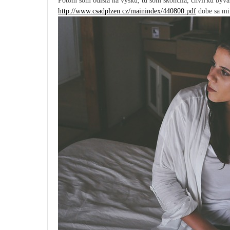
Potom som odišla na výšku, tú som skončila, chvíľku býv
http://www.csadplzen.cz/mainindex/440800.pdf
dobe sa mi