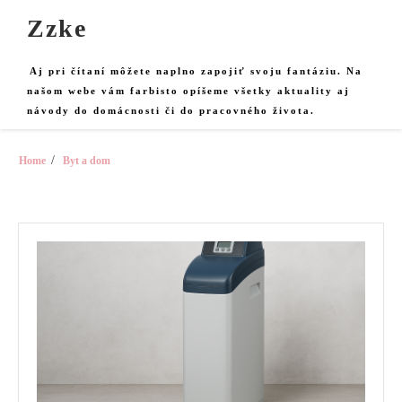
Skip
Zzke
to
content
Aj pri čítaní môžete naplno zapojiť svoju fantáziu. Na
našom webe vám farbisto opíšeme všetky aktuality aj
návody do domácnosti či do pracovného života.
Home
Byt a dom