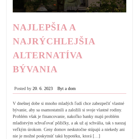
NAJLEPŠIA A
NAJRÝCHLEJŠIA
ALTERNATÍVA
BÝVANIA
Posted by
20. 6. 2023
Byt a dom
V dnešnej dobe si mnoho mladých ľudí chce zabezpečiť vlastné
bývanie, aby sa osamostatnili a založili si svoje vlastné rodiny.
Problém však je financovanie, nakoľko banky majú problém
mladistvým schvaľovať pôžičky, a ak už aj schvália, tak s naozaj
veľkým úrokom. Ceny domov neskutočne stúpajú a niekedy ani
nie je možné poskytnúť takú hypotéku, ktorá […]