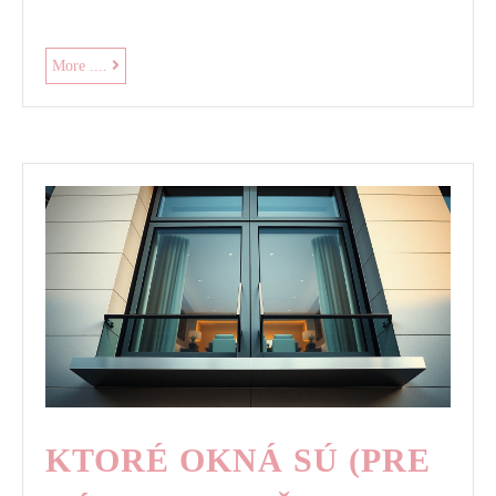
Najlepšia
More ....
a
najrýchlejšia
alternatíva
bývania
KTORÉ OKNÁ SÚ (PRE