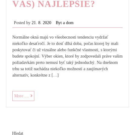
VÁS) NAJLEPŠIE?
Posted by
21. 8. 2020
Byt a dom
Normálne okná majú vo všeobecnosti tendenciu vydržať
niekoľko desaťročí. Je to dosť dlhá doba, počas ktorej by mali
poskytovať či už vizuálne alebo funkčné vlastnosti, s ktorými
budete spokojní. Výber okien, ktoré by zodpovedali práve vašim
požiadavkám preto nemusí byť taký jednoduchý. Na dnešnom
trhu sa totiž nachádza niekoľko možností a zaujímavých
alternatív, konkrétne z […]
Ktoré
More ....
okná
sú
(pre
vás)
najlepšie?
Hledat