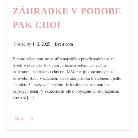
ZÁHRADKE V PODOBE
PAK CHOI
Posted by
1. 3. 2025
Byt a dom
S touto zeleninou ste sa už s najväčšou pravdepodobnosťou
stretli v obchode. Pak choi je listová zelenina s veľmi
príjemnou, sladkastou chuťou. Môžeme ju konzumovať za
surového stavu v šalátoch, alebo ako prílohu k varenému jedlu,
ale taktiež upravovať tepelne. Je ideálnou surovinou do
ázijských jedál. V skutočnosti ide o obyčajnú čínsku kapustu,
ktorú si […]
Exotika
More ....
na
záhradke