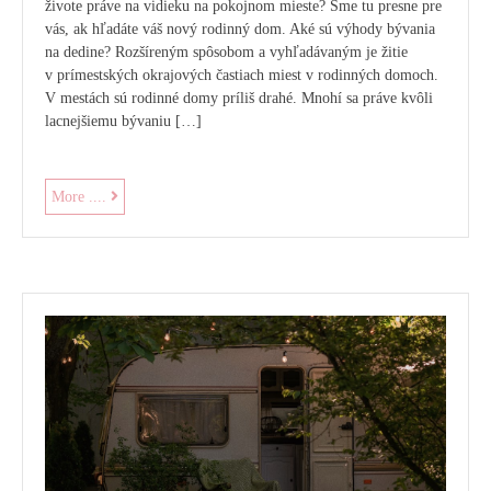
živote práve na vidieku na pokojnom mieste? Sme tu presne pre
vás, ak hľadáte váš nový rodinný dom. Aké sú výhody bývania
na dedine? Rozšíreným spôsobom a vyhľadávaným je žitie
v prímestských okrajových častiach miest v rodinných domoch.
V mestách sú rodinné domy príliš drahé. Mnohí sa práve kvôli
lacnejšiemu bývaniu […]
Bývanie
More ....
na
predmestí