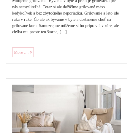
Milujeme grilovanie. Bývame v byte a preto je grilovačka pre
nás nemysliteľná. Teraz si ale dožičíme grilované mäso
kedykoľvek a bez zbytočného neporiadku. Grilovanie a leto ide
ruka v ruke. Čo ale ak bývame v byte a dostaneme chuť na
grilované kura. Samozrejme môžeme si ho pripraviť v rúre, ale
chýba mu proste ten šmrnc, […]
Užite
More ....
si
gril
bez
problémov