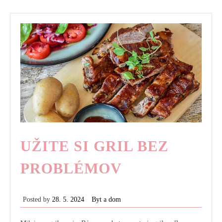
v
podobe
PAK
CHOI
UŽITE SI GRIL BEZ
PROBLÉMOV
Posted by
28. 5. 2024
Byt a dom