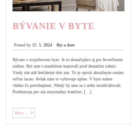
BÝVANIE V BYTE
Posted by
15. 5. 2024
Byt a dom
Bývam v trojizbovom byte. Je to dostačujúce aj pre štvorčlennú
rodinu. Byt sme s manželom kupovali pred desiatimi rokmi.
Vtedy nás stál šesťdesiat tisíc eur. To je oproti aktuálnym cenám
veľmi lacno. Avšak nám to vyhovuje úplne. V byte máme
všetko čo potrebujeme. Nikdy by sme sa z neho neodsťahovali.
Predstavuje pre nás maximálny komfort, […]
Bývanie
More ....
v
byte