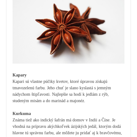
Kapary
Kapari sú vlastne púčiky kvetov, ktoré úpravou získajú
tmavozelenú farbu. Jeho chuť je slano kyslastá s jemným
nádychom štipľavosti. Najlepšie sa hodí k jedlám z rýb,
studeným misám a do marinád a majonéz.
Kurkuma
Známa tiež ako indický šafrán má domov v Indii a Číne. Je
vhodná na prípravu akýchkoľvek ázijských jedál, ktorým dodá
hlavne tú správnu farbu, ale môžete ju pridať aj k bravčovému,