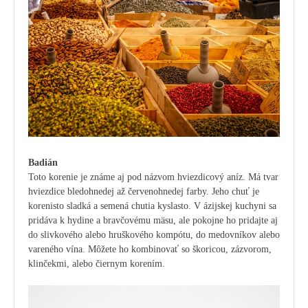
Badián
Toto korenie je známe aj pod názvom hviezdicový aníz. Má tvar
hviezdice bledohnedej až červenohnedej farby. Jeho chuť je
korenisto sladká a semená chutia kyslasto. V ázijskej kuchyni sa
pridáva k hydine a bravčovému mäsu, ale pokojne ho pridajte aj
do slivkového alebo hruškového kompótu, do medovníkov alebo
vareného vína. Môžete ho kombinovať so škoricou, zázvorom,
klinčekmi, alebo čiernym korením.