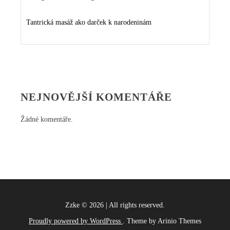
Tantrická masáž ako darček k narodeninám
NEJNOVĚJŠÍ KOMENTÁŘE
Žádné komentáře.
Zzke
©
2026
|
All rights reserved.
Proudly powered by WordPress
. Theme by Arinio Themes