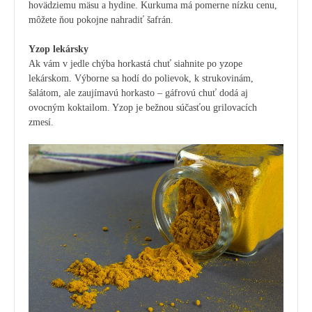
hovädziemu mäsu a hydine. Kurkuma má pomerne nízku cenu,
môžete ňou pokojne nahradiť šafrán.
Yzop lekársky
Ak vám v jedle chýba horkastá chuť siahnite po yzope
lekárskom. Výborne sa hodí do polievok, k strukovinám,
šalátom, ale zaujímavú horkasto – gáfrovú chuť dodá aj
ovocným koktailom. Yzop je bežnou súčasťou grilovacích
zmesí.