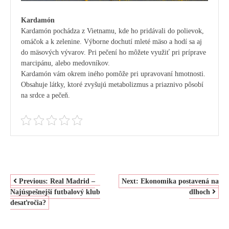
Kardamón
Kardamón pochádza z Vietnamu, kde ho pridávali do polievok,
omáčok a k zelenine. Výborne dochutí mleté mäso a hodí sa aj
do mäsových vývarov. Pri pečení ho môžete využiť pri príprave
marcipánu, alebo medovníkov.
Kardamón vám okrem iného pomôže pri upravovaní hmotnosti.
Obsahuje látky, ktoré zvyšujú metabolizmus a priaznivo pôsobí
na srdce a pečeň.
NAVIGACE
Previous:
Real Madrid –
Next:
Ekonomika postavená na
Najúspešnejší futbalový klub
dlhoch
PRO
desaťročia?
PŘÍSPĚVEK