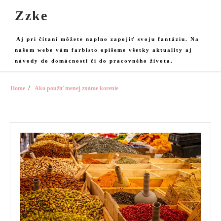
Skip
Zzke
to
content
Aj pri čítaní môžete naplno zapojiť svoju fantáziu. Na
našom webe vám farbisto opíšeme všetky aktuality aj
návody do domácnosti či do pracovného života.
Home
Ako použiť menej známe korenie