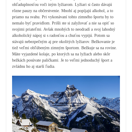
ohľaduplnosťou voči iným lyžiarom. Lyžiari si často dávajú
rôzne pauzy na občerstvenie. Mnohí aj popíjajú alkohol, a to
priamo na svahu. Pri vykonávaní tohto zimného športu by to
nemalo byť pravidlom. Prišli ste si zalyžovať a nie sa opiť so
svojimi priateľmi. Avšak mnohých to neodradí a svoj lahodný
alkoholický nápoj si s radosťou a chuťou vypijú. Potom sa
stávajú nebezpečným aj pre okolitých lyžiarov. Bežkovanie je
tiež veľmi obľúbeným zimným športom. Bežkuje sa na rovine.
Máte vyjazdené kolaje, po ktorých sa na lyžiach alebo skôr
bežkách posúvate paličkami. Je to veľmi jednoduchý šport a
zvládnu ho aj starší ľudia.