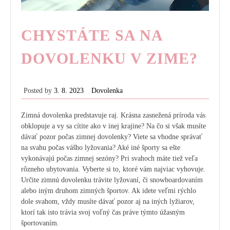
CHYSTÁTE SA NA
DOVOLENKU V ZIME?
Posted by
3. 8. 2023
Dovolenka
Zimná dovolenka predstavuje raj. Krásna zasnežená príroda vás
obklopuje a vy sa cítite ako v inej krajine? Na čo si však musíte
dávať pozor počas zimnej dovolenky? Viete sa vhodne správať
na svahu počas vášho lyžovania? Aké iné športy sa ešte
vykonávajú počas zimnej sezóny? Pri svahoch máte tiež veľa
rôzneho ubytovania. Vyberte si to, ktoré vám najviac vyhovuje.
Určite zimnú dovolenku trávite lyžovaní, či snowboardovaním
alebo iným druhom zimných športov. Ak idete veľmi rýchlo
dole svahom, vždy musíte dávať pozor aj na iných lyžiarov,
ktorí tak isto trávia svoj voľný čas práve týmto úžasným
športovaním.