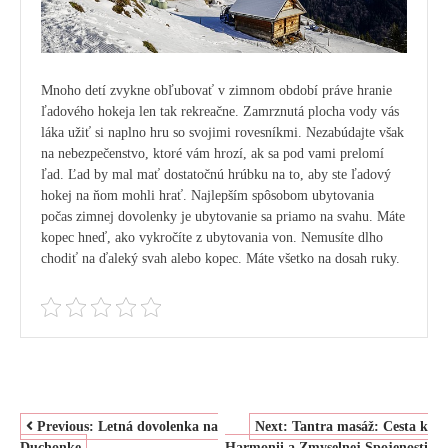
Mnoho detí zvykne obľubovať v zimnom období práve hranie
ľadového hokeja len tak rekreačne. Zamrznutá plocha vody vás
láka užiť si naplno hru so svojimi rovesníkmi. Nezabúdajte však
na nebezpečenstvo, ktoré vám hrozí, ak sa pod vami prelomí
ľad. Ľad by mal mať dostatočnú hrúbku na to, aby ste ľadový
hokej na ňom mohli hrať. Najlepším spôsobom ubytovania
počas zimnej dovolenky je ubytovanie sa priamo na svahu. Máte
kopec hneď, ako vykročíte z ubytovania von. Nemusíte dlho
chodiť na ďaleký svah alebo kopec. Máte všetko na dosah ruky.
NAVIGACE
Previous:
Letná dovolenka na
Next:
Tantra masáž: Cesta k
Duchonke
Harmonii a Zmyselnej Spojenosti