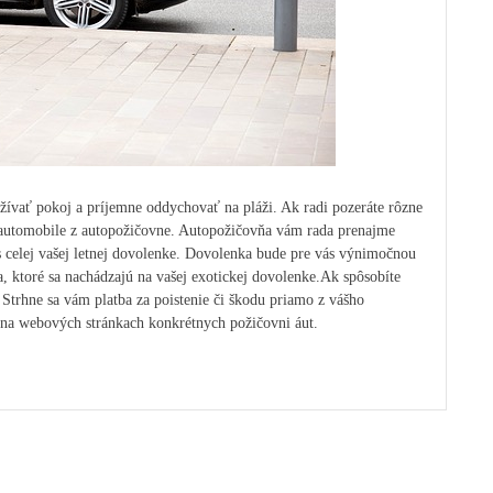
užívať pokoj a príjemne oddychovať na pláži.
Ak radi pozeráte rôzne
 automobile z autopožičovne. Autopožičovňa vám rada prenajme
as celej vašej letnej dovolenke. Dovolenka bude pre vás výnimočnou
a, ktoré sa nachádzajú na vašej exotickej dovolenke.
Ak spôsobíte
 Strhne sa vám platba za poistenie či škodu priamo z vášho
 na webových stránkach konkrétnych požičovni áut.