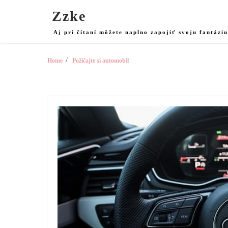
Skip
Zzke
to
content
Aj pri čítaní môžete naplno zapojiť svoju fantázi
Home
Požičajte si automobil