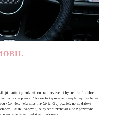
MOBIL
lákajú svojimi ponukami, no stále neviete, či by ste urobili dobre,
nich skutočne požičali? Na exotickej úžasnej vašej letnej dovolenke
ou však viete veľa miest navštíviť, či aj pozrieť, no na ďaleké
tanete. Už ste uvažovali, že by ste si prenajali auto z požičovne
eto požičovne bývajú veľakrát predražené.