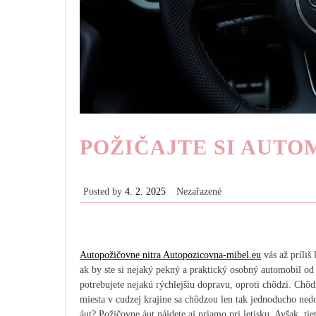
POŽIČAJTE SI AUTO
Posted by
4. 2. 2025
Nezařazené
Autopožičovne nitra Autopozicovna-mibel.eu
vás až príliš 
ak by ste si nejaký pekný a praktický osobný automobil od 
potrebujete nejakú rýchlejšiu dopravu, oproti chôdzi. Chôdz
miesta v cudzej krajine sa chôdzou len tak jednoducho nedos
áut? Požičovne áut nájdete aj priamo pri letisku. Avšak, ti