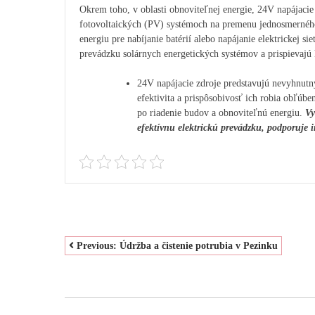
Okrem toho, v oblasti obnoviteľnej energie, 24V napájacie 
fotovoltaických (PV) systémoch na premenu jednosmernéh
energiu pre nabíjanie batérií alebo napájanie elektrickej s
prevádzku solárnych energetických systémov a prispievajú 
24V napájacie zdroje predstavujú nevyhnutný
efektivita a prispôsobivosť ich robia obľú
po riadenie budov a obnoviteľnú energiu.
Vy
efektívnu elektrickú prevádzku, podporuje i
NAVIGACE
Previous:
Údržba a čistenie potrubia v Pezinku
PRO
PŘÍSPĚVEK