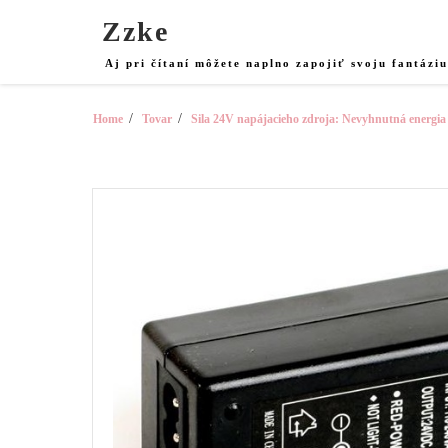
Skip
Zzke
to
content
Aj pri čítaní môžete naplno zapojiť svoju fantázi
Home
Tovar
Sila 24V napájacieho zdroja: Nevyhnutná energia p