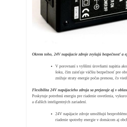
Okrem toho, 24V napájacie zdroje zvyšujú bezpečnosť a ef
V porovnaní s vyššími úrovňami napätia ako 
šoku, čím zaisťuje väčšiu bezpečnosť pre obs
znižuje straty energie počas prenosu, čo vie
Flexibilita 24V napájacieho zdroja sa prejavuje aj v obla
Poskytuje potrebnú energiu pre riadenie osvetlenia, vykur
a ďalších inteligentných zariadení.
24V napájacie zdroje umožňujú bezproblémov
riadenie spotreby energie v domácom aj obc