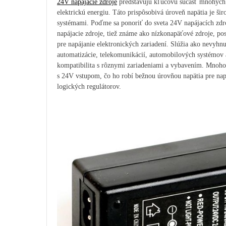
24V napájacie zdroje
predstavujú kľúčovú súčasť mnohých od
elektrickú energiu.
Táto prispôsobivá úroveň napätia je ši
systémami. Poďme sa ponoriť do sveta 24V napájacích zdroj
napájacie zdroje, tiež známe ako nízkonapäťové zdroje, p
pre napájanie elektronických zariadení. Slúžia ako nevyhnu
automatizácie, telekomunikácií, automobilových systémov 
kompatibilita s rôznymi zariadeniami a vybavením. Mnoho 
s 24V vstupom, čo ho robí bežnou úrovňou napätia pre nap
logických regulátorov.