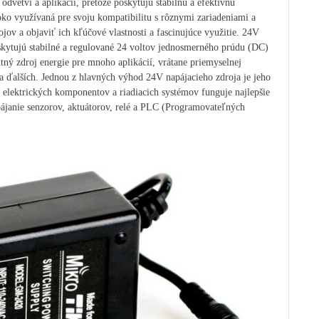
vetví a aplikácií, pretože poskytujú stabilnú a efektívnu
roko využívaná pre svoju kompatibilitu s rôznymi zariadeniami a
ov a objaviť ich kľúčové vlastnosti a fascinujúce využitie.
24V
oskytujú stabilné a regulované 24 voltov jednosmerného prúdu (DC)
tný zdroj energie pre mnoho aplikácií, vrátane priemyselnej
a ďalších.
Jednou z hlavných výhod 24V napájacieho zdroja je jeho
elektrických komponentov a riadiacich systémov funguje najlepšie
ájanie senzorov, aktuátorov, relé a PLC (Programovateľných