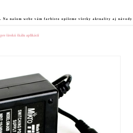
u. Na našom webe vám farbisto opíšeme všetky aktuality aj návody
re širokú škálu aplikácií