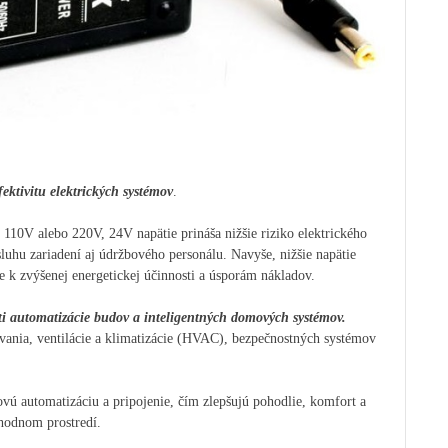
ektivitu elektrických systémov
.
110V alebo 220V, 24V napätie prináša nižšie riziko elektrického
luhu zariadení aj údržbového personálu. Navyše, nižšie napätie
de k zvýšenej energetickej účinnosti a úsporám nákladov.
sti automatizácie budov a inteligentných domových systémov.
ovania, ventilácie a klimatizácie (HVAC), bezpečnostných systémov
ú automatizáciu a pripojenie, čím zlepšujú pohodlie, komfort a
hodnom prostredí.