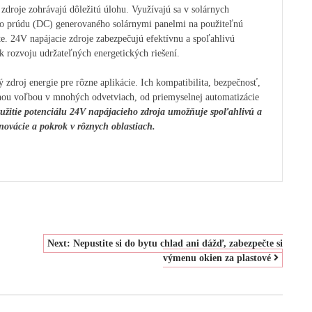
zdroje zohrávajú dôležitú úlohu. Využívajú sa v solárnych
o prúdu (DC) generovaného solárnymi panelmi na použiteľnú
iete. 24V napájacie zdroje zabezpečujú efektívnu a spoľahlivú
k rozvoju udržateľných energetických riešení.
 zdroj energie pre rôzne aplikácie. Ich kompatibilita, bezpečnosť,
benou voľbou v mnohých odvetviach, od priemyselnej automatizácie
užitie potenciálu 24V napájacieho zdroja umožňuje spoľahlivú a
novácie a pokrok v rôznych oblastiach.
Next:
Nepustite si do bytu chlad ani dážď, zabezpečte si
výmenu okien za plastové