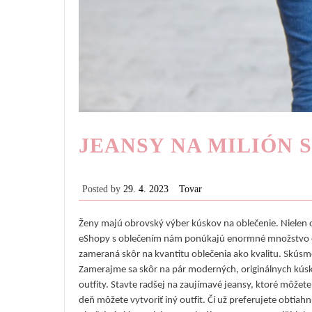
JEANSY NA MILIÓN 
Posted by
29. 4. 2023
Tovar
Ženy majú obrovský výber kúskov na oblečenie. Nielen 
eShopy s oblečením nám ponúkajú enormné množstvo obl
zameraná skôr na kvantitu oblečenia ako kvalitu. Skúsme 
Zamerajme sa skôr na pár moderných, originálnych kús
outfity. Stavte radšej na zaujímavé jeansy, ktoré môže
deň môžete vytvoriť iný outfit. Či už preferujete obtiah