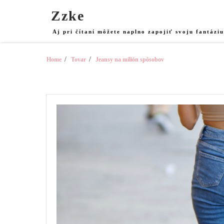
Skip
Zzke
to
content
Aj pri čítaní môžete naplno zapojiť svoju fantázi
Home
Tovar
Jeansy na milión spôsobov