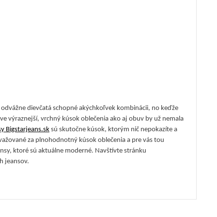
ú odvážne dievčatá schopné akýchkoľvek kombinácii, no keďže
tave výraznejší, vrchný kúsok oblečenia ako aj obuv by už nemala
y Bigstarjeans.sk
sú skutočne kúsok, ktorým nič nepokazíte a
ovažované za plnohodnotný kúsok oblečenia a pre vás tou
ansy, ktoré sú aktuálne moderné. Navštívte stránku
h jeansov.