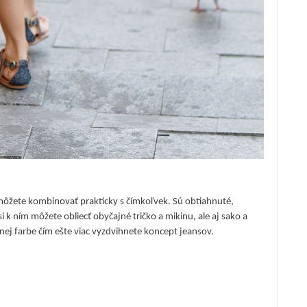
môžete kombinovať prakticky s čímkoľvek. Sú obtiahnuté,
i k ním môžete obliecť obyčajné tričko a mikinu, ale aj sako a
iernej farbe čím ešte viac vyzdvihnete koncept jeansov.