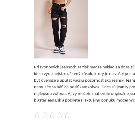
Pri zvonových jeansoch sa tiež medze nekladú a dnes s
ide o výraznejší, rozšírený kúsok, ktorý je na vašej pos
byť oversize a upútať väčšiu pozornosť ako jeansy.
Jeans
nemusíte sa báť ich nosiť kamkoľvek. Dnes sú jeansy p
najlepšou voľbou. Aj vy môžete mať svoje originálne je
bigstarjeans.sk a pozriete si aktuálnu ponuku modernýc