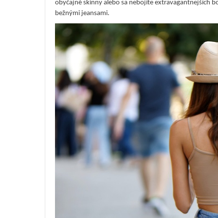
obyčajné skinny alebo sa nebojíte extravagantnejších bo
bežnými jeansami.