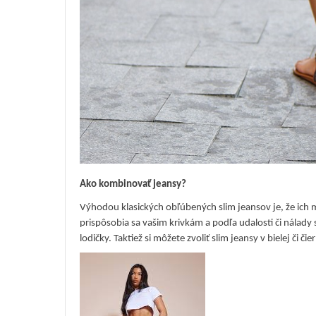
Ako kombinovať jeansy?
Výhodou klasických obľúbených slim jeansov je, že ich 
prispôsobia sa vašim krivkám a podľa udalosti či nálady s
lodičky. Taktiež si môžete zvoliť slim jeansy v bielej či č