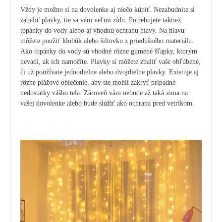
Vždy je možno si na dovolenke aj niečo kúpiť. Nezabudnite si
zabaliť plavky, tie sa vám veľmi zídu. Potrebujete taktiež
topánky do vody alebo aj vhodnú ochranu hlavy. Na hlavu
môžete použiť klobúk alebo šiltovku z priedušného materiálu.
Ako topánky do vody sú vhodné rôzne gumené šľapky, ktorým
nevadí, ak ich namočíte. Plavky si môžete zbaliť vaše obľúbené,
či už používate jednodielne alebo dvojdielne plavky. Existuje aj
rôzne plážové oblečenie, aby ste mohli zakryť prípadné
nedostatky vášho tela. Zároveň vám nebude až taká zima na
vašej dovolenke alebo bude slúžiť ako ochrana pred vetríkom.