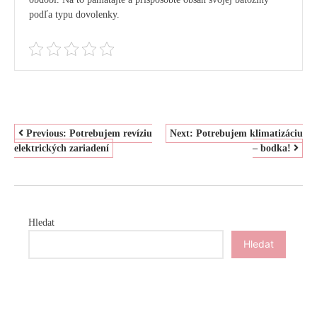
podľa typu dovolenky.
NAVIGACE
Previous:
Potrebujem revíziu
Next:
Potrebujem klimatizáciu
elektrických zariadení
– bodka!
PRO
PŘÍSPĚVEK
Hledat
Hledat