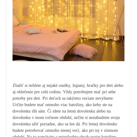
Zbaliť si môžete aj nejaké osušky, župany, hračky pre deti alebo
aj oblečenie pre celú rodinu. Vždy potrebujete mať pri sebe
potreby pre deti. Pri deťoch sa takýmto veciam nevyhnete.
Určite budete mať omnoho viac batožiny, ako keby ste na
dovolenku išli sám.
Či idete na letnú dovolenku alebo na
dovolenku v inom ročnom období, určite si nezabudnite svoju
dovolenku užiť poriadne, ako sa len dá. Pri letnej dovolenke
budete potrebovať omnoho menej vecí, ako pri tej v zimnom
období. Na to pamätajte a prispôsobte obsah svojej batožiny