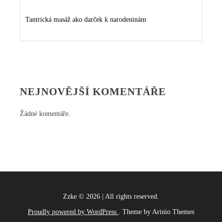
Tantrická masáž ako darček k narodeninám
NEJNOVĚJŠÍ KOMENTÁŘE
Žádné komentáře.
Zzke
©
2026
|
All rights reserved.
Proudly powered by WordPress
. Theme by Arinio Themes