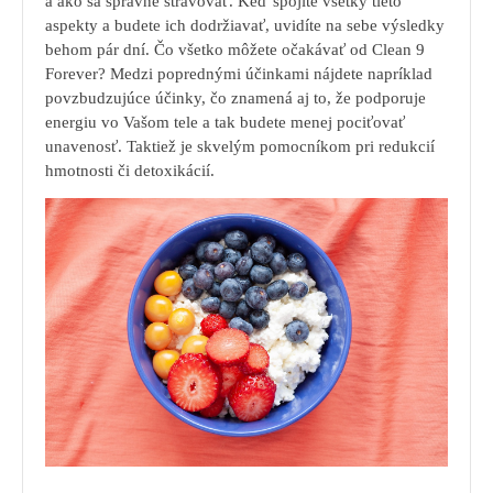
a ako sa správne stravovať. Keď spojíte všetky tieto
aspekty a budete ich dodržiavať, uvidíte na sebe výsledky
behom pár dní. Čo všetko môžete očakávať od Clean 9
Forever? Medzi poprednými účinkami nájdete napríklad
povzbudzujúce účinky, čo znamená aj to, že podporuje
energiu vo Vašom tele a tak budete menej pociťovať
unavenosť. Taktiež je skvelým pomocníkom pri redukcií
hmotnosti či detoxikácií.