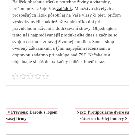
Balíček obsahuje všetky potrebné živiny a vitamíny,
pričom nezaťažuje Váš
žalúdok
. Množstvo skvelých a
prospešných látok pôsobí aj na Vaše vlasy či pleť, pričom
výsledky uvidíte taktiež už za niekoľko dní pri
pravidelnom užívaní a dodržiavaní stravy. Objednajte si
tento náš najpredávanejší produkt ešte dnes a začnite so
svojou cestou k zdravej životnej kondícií. Sme e-shop
overený zákazníkmi, s tými najlepšími recenziami a
dopravou zadarmo pri nakúpe nad 79€. Nečakajte a
objednajte si náš detoxikačný balíček hneď teraz.
NAVIGACE
Previous:
Darček s logom
Next:
Protipožiarne dvere sú
vašej firmy
súčasťou každej budovy
PRO
PŘÍSPĚVEK