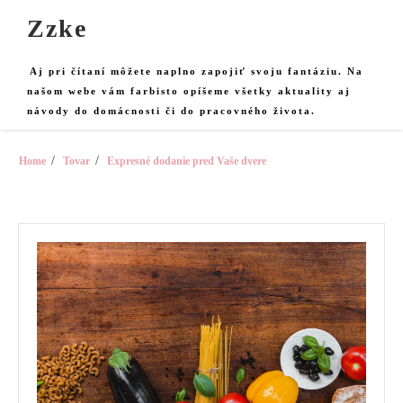
Skip
Zzke
to
content
Aj pri čítaní môžete naplno zapojiť svoju fantáziu. Na
našom webe vám farbisto opíšeme všetky aktuality aj
návody do domácnosti či do pracovného života.
Home
Tovar
Expresné dodanie pred Vaše dvere