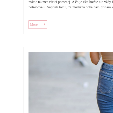
máme takmer všetci pomenej. A čo je ešte horšie nie vždy 
potrebovali. Napriek tomu, že moderná doba nám prináša 
Matrace
More ....
na
dobre
spanie