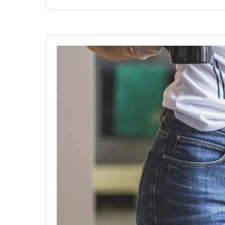
dodanie
pred
Vaše
dvere