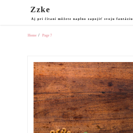
Skip
Zzke
to
content
Aj pri čítaní môžete naplno zapojiť svoju fantázi
Home
Page 7