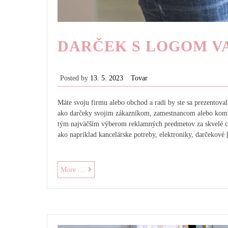
DARČEK S LOGOM V
Posted by
13. 5. 2023
Tovar
Máte svoju firmu alebo obchod a radi by ste sa prezentov
ako darčeky svojim zákazníkom, zamestnancom alebo kom
tým najväčším výberom reklamných predmetov za skvelé ce
ako napríklad kancelárske potreby, elektroniky, darčekové
Darček
More ....
s
logom
vašej
firmy