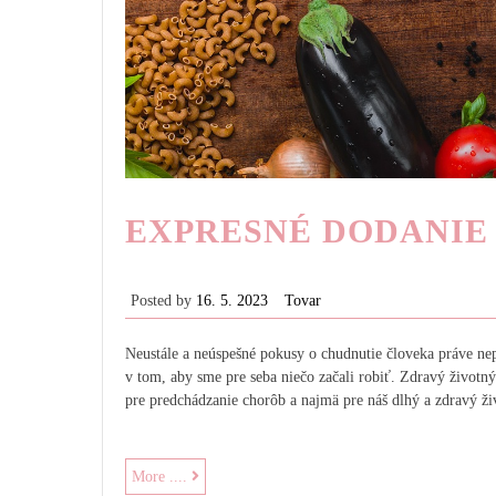
EXPRESNÉ DODANIE
Posted by
16. 5. 2023
Tovar
Neustále a neúspešné pokusy o chudnutie človeka práve nep
v tom, aby sme pre seba niečo začali robiť. Zdravý životný
pre predchádzanie chorôb a najmä pre náš dlhý a zdravý ži
Expresné
More ....