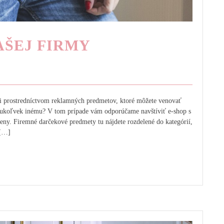
AŠEJ FIRMY
ali prostredníctvom reklamných predmetov, ktoré môžete venovať
ukoľvek inému? V tom prípade vám odporúčame navštíviť e-shop s
ny. Firemné darčekové predmety tu nájdete rozdelené do kategórií,
 […]